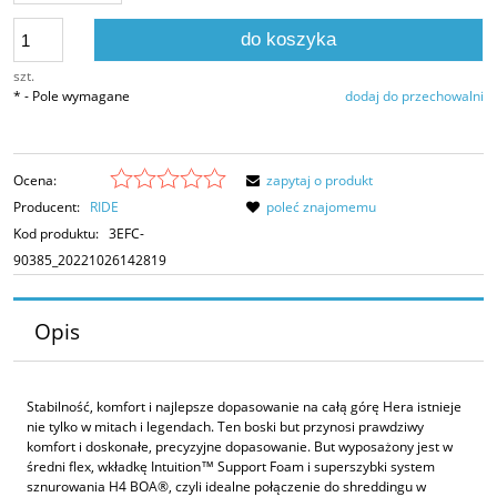
do koszyka
szt.
*
- Pole wymagane
dodaj do przechowalni
Ocena:
zapytaj o produkt
Producent:
RIDE
poleć znajomemu
Kod produktu:
3EFC-
90385_20221026142819
Opis
Stabilność, komfort i najlepsze dopasowanie na całą górę Hera istnieje
nie tylko w mitach i legendach. Ten boski but przynosi prawdziwy
komfort i doskonałe, precyzyjne dopasowanie. But wyposażony jest w
średni flex, wkładkę Intuition™ Support Foam i superszybki system
sznurowania H4 BOA®, czyli idealne połączenie do shreddingu w