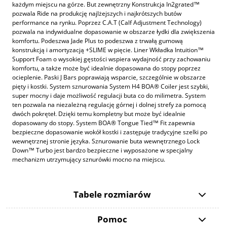
każdym miejscu na górze. But zewnętrzny Konstrukcja In2grated™
pozwala Ride na produkcję najlżejszych i najkrótszych butów
performance na rynku. Poprzez C.A.T (Calf Adjustment Technology)
pozwala na indywidualne dopasowanie w obszarze łydki dla zwiększenia
komfortu. Podeszwa Jade Plus to podeszwa z trwałą gumową
konstrukcją i amortyzacją +SLIME w pięcie. Liner Wkładka Intuition™
Support Foam o wysokiej gęstości wspiera wydajność przy zachowaniu
komfortu, a także może być idealnie dopasowana do stopy poprzez
ocieplenie. Paski J Bars poprawiają wsparcie, szczególnie w obszarze
pięty i kostki. System sznurowania System H4 BOA® Coiler jest szybki,
super mocny i daje możliwość regulacji buta co do milimetra. System
ten pozwala na niezależną regulację górnej i dolnej strefy za pomocą
dwóch pokręteł. Dzięki temu kompletny but może być idealnie
dopasowany do stopy. System BOA® Tongue Tied™ Fit zapewnia
bezpieczne dopasowanie wokół kostki i zastępuje tradycyjne szelki po
wewnętrznej stronie języka. Sznurowanie buta wewnętrznego Lock
Down™ Turbo jest bardzo bezpieczne i wyposażone w specjalny
mechanizm utrzymujący sznurówki mocno na miejscu.
Tabele rozmiarów
Pomoc