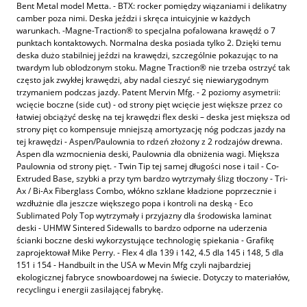
Bent Metal model Metta. - BTX: rocker pomiędzy wiązaniami i delikatny
camber poza nimi. Deska jeździ i skręca intuicyjnie w każdych
warunkach. -Magne-Traction® to specjalna pofalowana krawędź o 7
punktach kontaktowych. Normalna deska posiada tylko 2. Dzięki temu
deska dużo stabilniej jeździ na krawędzi, szczególnie pokazując to na
twardym lub oblodzonym stoku. Magne Traction® nie trzeba ostrzyć tak
często jak zwykłej krawędzi, aby nadal cieszyć się niewiarygodnym
trzymaniem podczas jazdy. Patent Mervin Mfg. - 2 poziomy asymetrii:
wcięcie boczne (side cut) - od strony pięt wcięcie jest większe przez co
łatwiej obciążyć deskę na tej krawędzi flex deski – deska jest miększa od
strony pięt co kompensuje mniejszą amortyzację nóg podczas jazdy na
tej krawędzi - Aspen/Paulownia to rdzeń złożony z 2 rodzajów drewna.
Aspen dla wzmocnienia deski, Paulownia dla obniżenia wagi. Miększa
Paulownia od strony pięt. - Twin Tip tej samej długości nose i tail - Co-
Extruded Base, szybki a przy tym bardzo wytrzymały ślizg tłoczony - Tri-
Ax / Bi-Ax Fiberglass Combo, włókno szklane kładzione poprzecznie i
wzdłużnie dla jeszcze większego popa i kontroli na deską - Eco
Sublimated Poly Top wytrzymały i przyjazny dla środowiska laminat
deski - UHMW Sintered Sidewalls to bardzo odporne na uderzenia
ścianki boczne deski wykorzystujące technologię spiekania - Grafikę
zaprojektował Mike Perry. - Flex 4 dla 139 i 142, 4.5 dla 145 i 148, 5 dla
151 i 154 - Handbuilt in the USA w Mevin Mfg czyli najbardziej
ekologicznej fabryce snowboardowej na świecie. Dotyczy to materiałów,
recyclingu i energii zasilającej fabrykę.