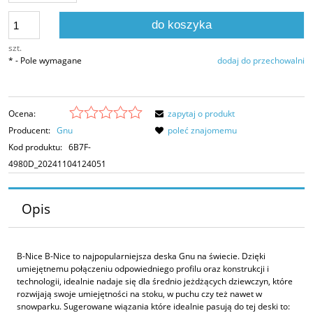
do koszyka
szt.
*
- Pole wymagane
dodaj do przechowalni
Ocena:
zapytaj o produkt
Producent:
Gnu
poleć znajomemu
Kod produktu:
6B7F-
4980D_20241104124051
Opis
B-Nice B-Nice to najpopularniejsza deska Gnu na świecie. Dzięki
umiejętnemu połączeniu odpowiedniego profilu oraz konstrukcji i
technologii, idealnie nadaje się dla średnio jeżdżących dziewczyn, które
rozwijają swoje umiejętności na stoku, w puchu czy też nawet w
snowparku. Sugerowane wiązania które idealnie pasują do tej deski to: