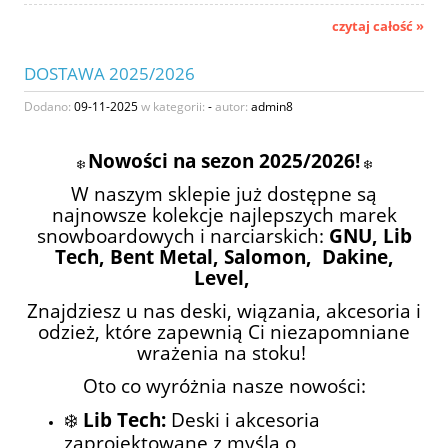
czytaj całość »
DOSTAWA 2025/2026
Dodano:
09-11-2025
w kategorii:
-
autor:
admin8
Nowości na sezon 2025/2026!
❄️
❄️
W naszym sklepie już dostępne są
najnowsze kolekcje najlepszych marek
snowboardowych i narciarskich:
GNU, Lib
Tech, Bent Metal, Salomon,
Dakine,
Level,
Znajdziesz u nas deski, wiązania, akcesoria i
odzież, które zapewnią Ci niezapomniane
wrażenia na stoku!
Oto co wyróżnia nasze nowości:
❄️
Lib Tech:
Deski i akcesoria
zaprojektowane z myślą o