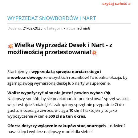
czytaj całość »
WYPRZEDAZ SNOWBORDÓW I NART
Dodano:
21-02-2025
w kategorii:
-
autor:
admin8
Wielka Wyprzedaż Desek i Nart - z
możliwością przetestowania!
Startujemy z
wyprzedażą sprzętu narciarskiego i
snowboardowego
ze wszystkich roczników! To idealna okazja, by
zgarnąć swoją wymarzoną deskę lub narty w supercenie.
Wolisz wypożyczyć albo nie jesteś pewien wyboru?❄️
Najlepszy sposób, by się przekonać, to przetestować sprzęt w akcji,
więc testujcie śmiało! Jeśli zakupiony sprzęt nie przypadnie Ci do
gustu, możesz go zwrócić w ciągu
10 dni
! Traktujemy to jako
wypożyczenie w cenie
500 zł na ten okres
.
Oferta dotyczy wyłącznie zakupów stacjonarnych
– odwiedź
nasz sklep i wybierz najlepszy model dla siebie!