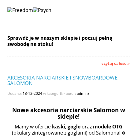
Sprawdź je w naszym sklepie i poczuj pełną
swobodę na stoku!
czytaj całość »
AKCESORIA NARCIARSKIE I SNOWBOARDOWE
SALOMON
Dodano:
13-12-2024
w kategorii:
-
autor:
admin8
Nowe akcesoria narciarskie Salomon w
sklepie!
Mamy w ofercie
kaski
,
gogle
oraz
modele OTG
(okulary zintegrowane z goglami) od Salomona! ❄️