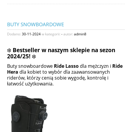
BUTY SNOWBOARDOWE
Dodano:
30-11-2024
w kategorii:
-
autor:
admin8
❄️
Bestseller w naszym sklepie na sezon
2024/25!
❄️
Buty snowboardowe
Ride Lasso
dla mężczyzn i
Ride
Hera
dla kobiet to wybór dla zaawansowanych
riderów, którzy cenią sobie wygodę, kontrolę i
łatwość użytkowania.