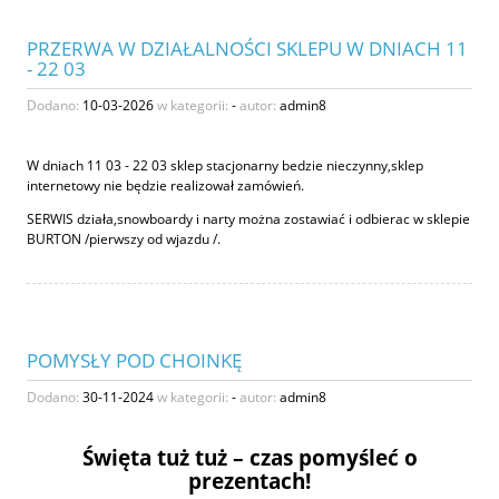
PRZERWA W DZIAŁALNOŚCI SKLEPU W DNIACH 11
- 22 03
Dodano:
10-03-2026
w kategorii:
-
autor:
admin8
W dniach 11 03 - 22 03 sklep stacjonarny bedzie nieczynny,sklep
internetowy nie będzie realizował zamówień.
SERWIS działa,snowboardy i narty można zostawiać i odbierac w sklepie
BURTON /pierwszy od wjazdu /.
POMYSŁY POD CHOINKĘ
Dodano:
30-11-2024
w kategorii:
-
autor:
admin8
Święta tuż tuż – czas pomyśleć o
prezentach!