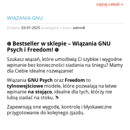
czytaj całość »
WIĄZANIA GNU
Dodano:
03-01-2025
w kategorii:
-
autor:
admin8
❄️ Bestseller w sklepie – Wiązania GNU
Psych i Freedom! ❄️
Szukasz wiązań, które umożliwią Ci szybkie i wygodne
wpinanie bez konieczności siadania na śniegu? Mamy
dla Ciebie idealne rozwiązanie!
Wiązania
GNU Psych
oraz
Freedom
to
tylnowejściowe
modele, które pozwalają na łatwe
wpinanie
na stojąco
, idealne dla tych, którzy nie
lubią siadać na stoku. ⛷️
Zapewniają one wygodę, kontrolę i błyskawiczne
przygotowanie do kolejnego zjazdu.