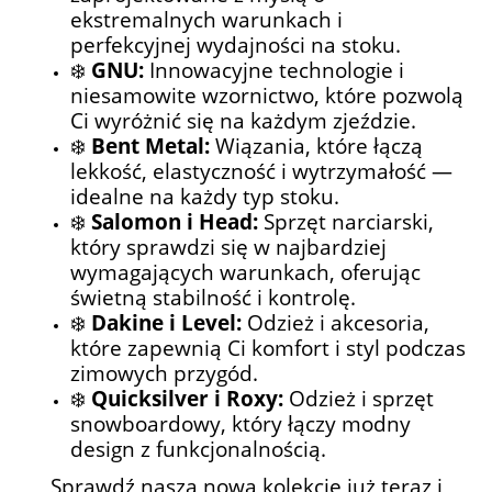
ekstremalnych warunkach i
perfekcyjnej wydajności na stoku.
❄️
GNU:
Innowacyjne technologie i
niesamowite wzornictwo, które pozwolą
Ci wyróżnić się na każdym zjeździe.
❄️
Bent Metal:
Wiązania, które łączą
lekkość, elastyczność i wytrzymałość —
idealne na każdy typ stoku.
❄️
Salomon i Head:
Sprzęt narciarski,
który sprawdzi się w najbardziej
wymagających warunkach, oferując
świetną stabilność i kontrolę.
❄️
Dakine i Level:
Odzież i akcesoria,
które zapewnią Ci komfort i styl podczas
zimowych przygód.
❄️
Quicksilver i Roxy:
Odzież i sprzęt
snowboardowy, który łączy modny
design z funkcjonalnością.
Sprawdź naszą nową kolekcję już teraz i