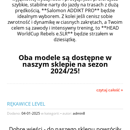
szybkie, stabilne narty do jazdy na trasach z dużą
prędkością, **Salomon ADDIKT PRO** będzie
idealnym wyborem. Z kolei jeśli cenisz sobie
zwrotność i dynamikę w ciasnych zakrętach, a Twoim
celem są zawody i intensywny trening, to **HEAD
WorldCup Rebels e.SLR** będzie strzałem w
dziesiątkę.
Oba modele są dostępne w
naszym sklepie na sezon
2024/25!
czytaj całość »
RĘKAWICE LEVEL
Dodano:
04-01-2025
w kategorii:
-
autor:
admin8
Dobre wieści - do naszego sklepu powróciły