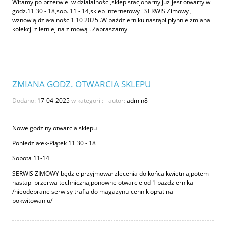
Witamy po przerwie w działalności,sklep stacjonarny juz jest otwarty w
godz.11 30 - 18,sob. 11 - 14,sklep internetowy i SERWIS Zimowy ,
wznowią działalnośc 1 10 2025 .W pażdzierniku nastąpi płynnie zmiana
kolekcji z letniej na zimową . Zapraszamy
ZMIANA GODZ. OTWARCIA SKLEPU
Dodano:
17-04-2025
w kategorii:
-
autor:
admin8
Nowe godziny otwarcia sklepu
Poniedziałek-Piątek 11 30 - 18
Sobota 11-14
SERWIS ZIMOWY będzie przyjmował zlecenia do końca kwietnia,potem
nastapi przerwa techniczna,ponowne otwarcie od 1 pażdziernika
/nieodebrane serwisy trafią do magazynu-cennik opłat na
pokwitowaniu/