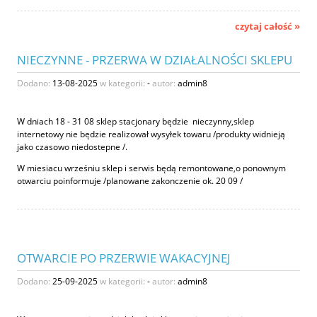
czytaj całość »
NIECZYNNE - PRZERWA W DZIAŁALNOŚCI SKLEPU
Dodano:
13-08-2025
w kategorii:
-
autor:
admin8
W dniach 18 - 31 08 sklep stacjonary będzie nieczynny,sklep
internetowy nie będzie realizował wysyłek towaru /produkty widnieją
jako czasowo niedostepne /.
W miesiacu wrześniu sklep i serwis będą remontowane,o ponownym
otwarciu poinformuje /planowane zakonczenie ok. 20 09 /
OTWARCIE PO PRZERWIE WAKACYJNEJ
Dodano:
25-09-2025
w kategorii:
-
autor:
admin8