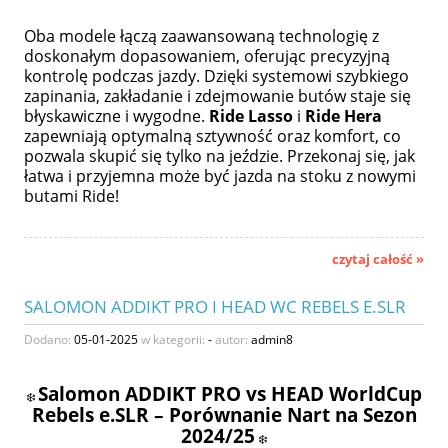
Oba modele łączą zaawansowaną technologię z
doskonałym dopasowaniem, oferując precyzyjną
kontrolę podczas jazdy. Dzięki systemowi szybkiego
zapinania, zakładanie i zdejmowanie butów staje się
błyskawiczne i wygodne.
Ride Lasso
i
Ride Hera
zapewniają optymalną sztywność oraz komfort, co
pozwala skupić się tylko na jeździe. Przekonaj się, jak
łatwa i przyjemna może być jazda na stoku z nowymi
butami Ride!
czytaj całość »
SALOMON ADDIKT PRO I HEAD WC REBELS E.SLR
Dodano:
05-01-2025
w kategorii:
-
autor:
admin8
Salomon ADDIKT PRO vs HEAD WorldCup
❄️
Rebels e.SLR – Porównanie Nart na Sezon
2024/25
❄️